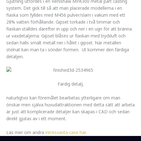
Gjutning utfördes i en Renishaw MPA300 metal part casting
system. Det gick till så att man placerade modellerna i en
flaska som fylldes med M456 pulver/slam i vakum med ett
28% vatten förhållande. Gipset torkade i två timmar och
flaskan ställdes därefter in upp och ner i en ugn för att bränna
ur vaxdetaljerna. Gipset blåses ur flaskan med tryckluft och
sedan hälls smält metall ner i hålet i gipset. När metallen
stelnat kan man ta i sönder formen. Ut kommer den färdiga
detaljen.
Färdig detalj.
naturligtvis kan föremålet bearbetas ytterligare om man
önskar men själva huvudattraktionen med detta sätt att arbeta
är just att komplicerade detaljer kan skapas i CAD och sedan
direkt gjutas av i ett moment.
Läs mer om andra
intressanta case här
.