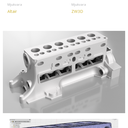
Mjukvara
Mjukvara
Altair
ZW3D