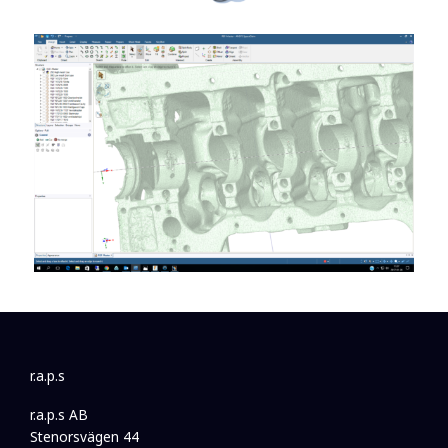
r.a.p.s
r.a.p.s AB
Stenorsvägen 44