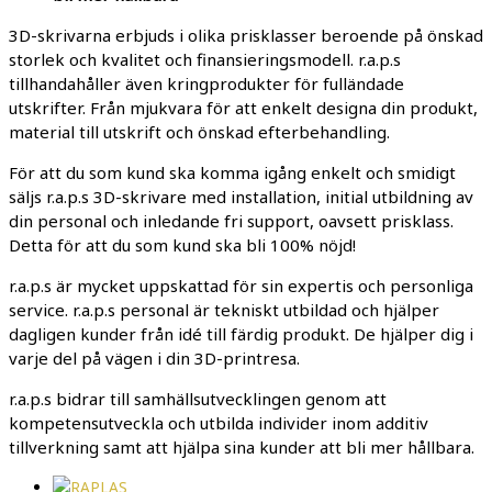
3D-skrivarna erbjuds i olika prisklasser beroende på önskad
storlek och kvalitet och finansieringsmodell. r.a.p.s
tillhandahåller även kringprodukter för fulländade
utskrifter. Från mjukvara för att enkelt designa din produkt,
material till utskrift och önskad efterbehandling.
För att du som kund ska komma igång enkelt och smidigt
säljs r.a.p.s 3D-skrivare med installation, initial utbildning av
din personal och inledande fri support, oavsett prisklass.
Detta för att du som kund ska bli 100% nöjd!
r.a.p.s är mycket uppskattad för sin expertis och personliga
service. r.a.p.s personal är tekniskt utbildad och hjälper
dagligen kunder från idé till färdig produkt. De hjälper dig i
varje del på vägen i din 3D-printresa.
r.a.p.s bidrar till samhällsutvecklingen genom att
kompetensutveckla och utbilda individer inom additiv
tillverkning samt att hjälpa sina kunder att bli mer hållbara.