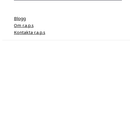
Blogg
Om r.a.p.s
Kontakta r.a.p.s