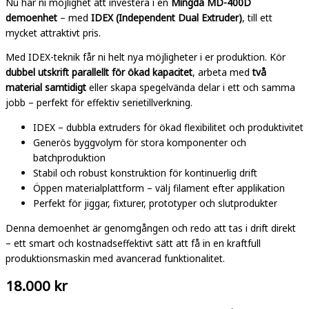
Nu har ni möjlighet att investera i en
Mingda MD-400D
demoenhet
– med
IDEX (Independent Dual Extruder)
, till ett
mycket attraktivt pris.
Med IDEX-teknik får ni helt nya möjligheter i er produktion. Kör
dubbel utskrift parallellt för ökad kapacitet
, arbeta med
två
material samtidigt
eller skapa spegelvända delar i ett och samma
jobb – perfekt för effektiv serietillverkning.
IDEX – dubbla extruders för ökad flexibilitet och produktivitet
Generös byggvolym för stora komponenter och
batchproduktion
Stabil och robust konstruktion för kontinuerlig drift
Öppen materialplattform – välj filament efter applikation
Perfekt för jiggar, fixturer, prototyper och slutprodukter
Denna demoenhet är genomgången och redo att tas i drift direkt
– ett smart och kostnadseffektivt sätt att få in en kraftfull
produktionsmaskin med avancerad funktionalitet.
18.000 kr