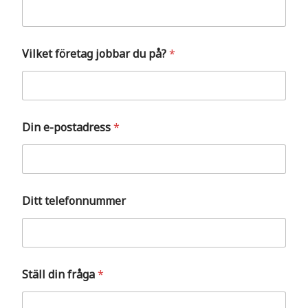
V
Vilket företag jobbar du på?
*
i
l
k
e
t
D
Din e-postadress
*
i
n
d
i
n
Ditt telefonnummer
Ställ din fråga
*