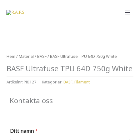
Hoppa
till
innehåll
Hem
/
Material
/
BASF
/ BASF Ultrafuse TPU 64D 750g White
BASF Ultrafuse TPU 64D 750g White
Artikelnr:
PRI127
Kategorier:
BASF
,
Filament
Kontakta oss
Ditt namn
*