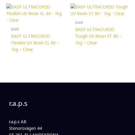
BASF
BASF ULTRACUR3D
BASF
BASF ULTRACUR3D
Tough UV Resin ST 80 –
Flexible UV Resin EL 60 –
1kg – Clear
1kg – Clear
r.a.p.s
r.a.p.s AB
Stenorsvägen 44
SE-261 41 LANDSKRONA