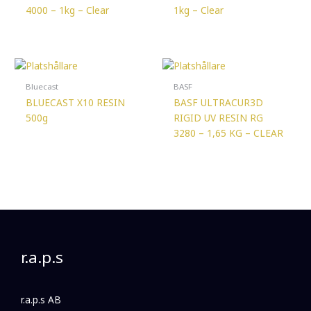
4000 – 1kg – Clear
1kg – Clear
Bluecast
BASF
BLUECAST X10 RESIN
BASF ULTRACUR3D
500g
RIGID UV RESIN RG
3280 – 1,65 KG – CLEAR
r.a.p.s
r.a.p.s AB