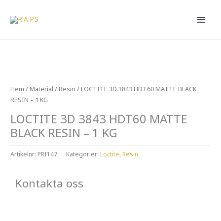
Hoppa
till
innehåll
Hem
/
Material
/
Resin
/ LOCTITE 3D 3843 HDT60 MATTE BLACK
RESIN – 1 KG
LOCTITE 3D 3843 HDT60 MATTE
BLACK RESIN – 1 KG
Artikelnr:
PRI147
Kategorier:
Loctite
,
Resin
Kontakta oss