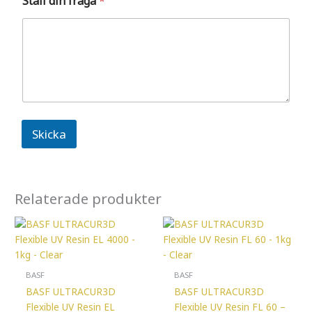
Ställ din fråga
*
ö
r
e
t
a
g
D
i
t
t
Skicka
j
o
b
b
a
Relaterade produkter
r
BASF
BASF
BASF ULTRACUR3D
BASF ULTRACUR3D
Flexible UV Resin EL
Flexible UV Resin FL 60 –