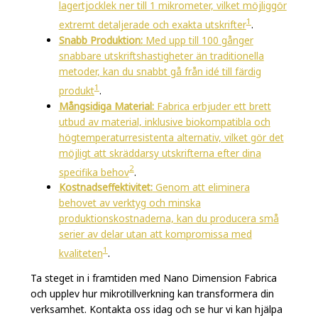
lagertjocklek ner till 1 mikrometer, vilket möjliggör
1
extremt detaljerade och exakta utskrifter
.
Snabb Produktion:
Med upp till 100 gånger
snabbare utskriftshastigheter än traditionella
metoder, kan du snabbt gå från idé till färdig
1
produkt
.
Mångsidiga Material:
Fabrica erbjuder ett brett
utbud av material, inklusive biokompatibla och
högtemperaturresistenta alternativ, vilket gör det
möjligt att skräddarsy utskrifterna efter dina
2
specifika behov
.
Kostnadseffektivitet:
Genom att eliminera
behovet av verktyg och minska
produktionskostnaderna, kan du producera små
serier av delar utan att kompromissa med
1
kvaliteten
.
Ta steget in i framtiden med Nano Dimension Fabrica
och upplev hur mikrotillverkning kan transformera din
verksamhet. Kontakta oss idag och se hur vi kan hjälpa