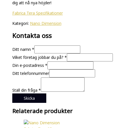
dig att nå nya höjder!
Fabrica Tera Specifikationer
Kategori:
Nano Dimension
Kontakta oss
Vilket
Ditt namn
*
Ställ
Vilket företag jobbar du på?
*
Ditt
Din e-postadress
*
Ditt telefonnummer
Ställ din fråga
*
Skicka
Relaterade produkter