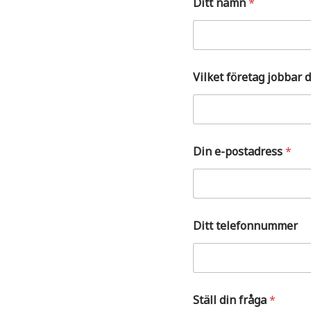
Ditt namn
*
r
å
g
a
n
a
Vilket företag jobbar 
m
n
e
-
p
o
Din e-postadress
*
s
t
a
d
r
Ditt telefonnummer
e
s
s
Ställ din fråga
*