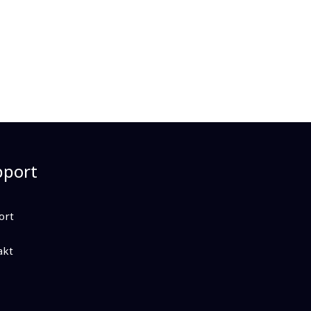
pport
ort
akt