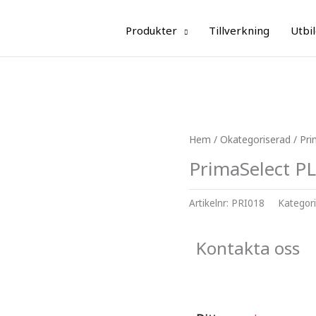
Produkter
Tillverkning
Utbi
Hem
/
Okategoriserad
/ Pri
PrimaSelect P
Artikelnr:
PRI018
Kategor
Kontakta oss
f