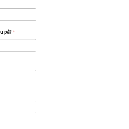
du på?
*