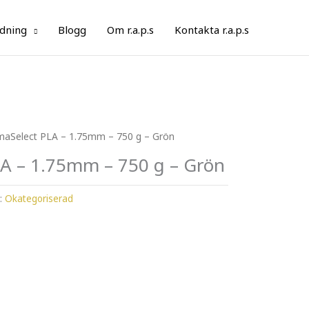
ldning
Blogg
Om r.a.p.s
Kontakta r.a.p.s
maSelect PLA – 1.75mm – 750 g – Grön
LA – 1.75mm – 750 g – Grön
i:
Okategoriserad