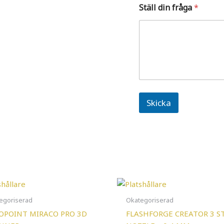
t
Ställ din fråga
*
D
i
t
t
Skicka
egoriserad
Okategoriserad
OPOINT MIRACO PRO 3D
FLASHFORGE CREATOR 3 S