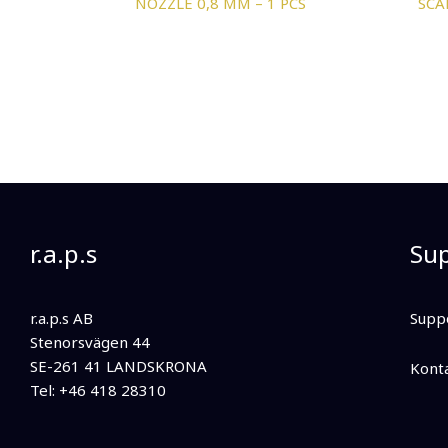
NOZZLE 0,8 MM – 1 PCS
SCA
r.a.p.s
Su
r.a.p.s AB
Supp
Stenorsvägen 44
SE-261 41 LANDSKRONA
Kont
Tel: +46 418 28310