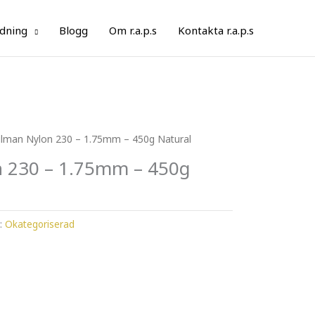
ldning
Blogg
Om r.a.p.s
Kontakta r.a.p.s
ulman Nylon 230 – 1.75mm – 450g Natural
 230 – 1.75mm – 450g
i:
Okategoriserad