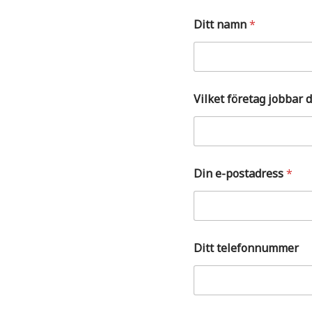
Ditt namn
*
Vilket företag jobbar 
f
Din e-postadress
*
ö
r
e
t
a
g
Ditt telefonnummer
V
i
l
k
e