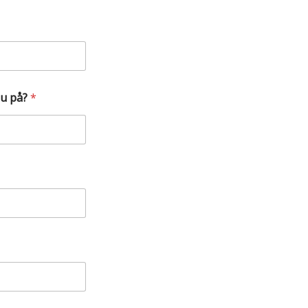
du på?
*