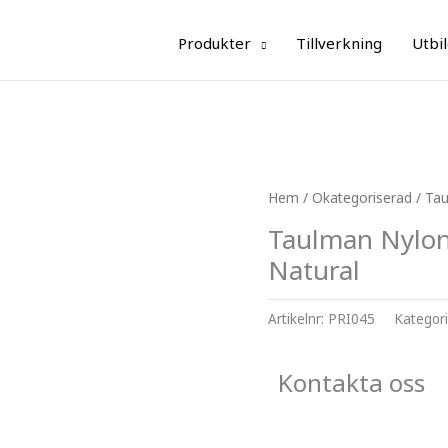
Produkter
Tillverkning
Utbi
Hem
/
Okategoriserad
/ Ta
Taulman Nylon
Natural
Artikelnr:
PRI045
Kategor
Kontakta oss