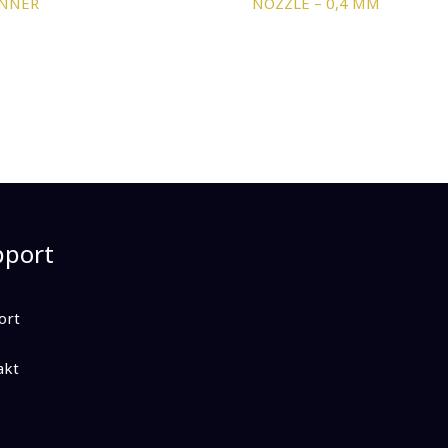
NNER
NOZZLE – 0,4 MM
pport
ort
akt