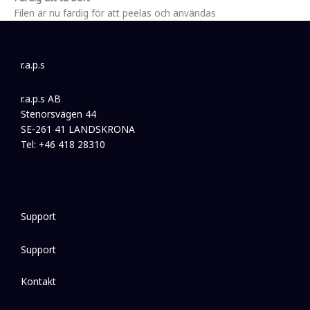
Filen är nu färdig för att peelas och användas
r.a.p.s
r.a.p.s AB
Stenorsvägen 44
SE-261 41 LANDSKRONA
Tel: +46 418 28310
Support
Support
Kontakt