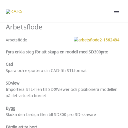
Hoppa
till
innehåll
Arbetsflöde
Arbetsflöde
Fyra enkla steg för att skapa en modell med SD300pro:
Cad
Spara och exportera din CAD-fil i STLformat
SDview
Importera STL-filen till SD®Viewer och positionera modellen
på det virtuella bordet
Bygg
Skicka den färdiga filen till SD300 pro 3D-skrivare
Färdig att ta bort