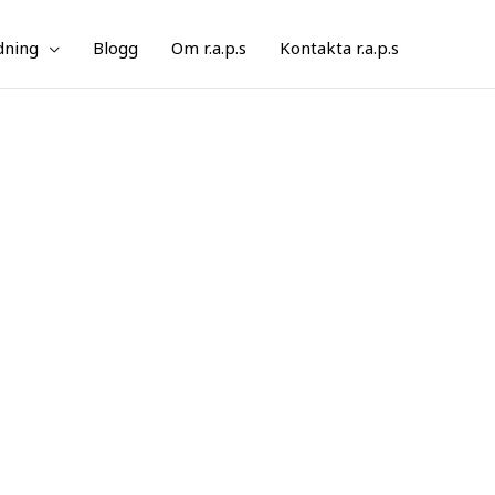
dning
Blogg
Om r.a.p.s
Kontakta r.a.p.s