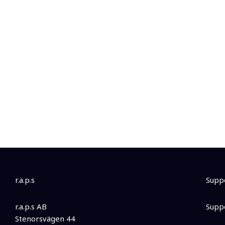
r.a.p.s
Supp
r.a.p.s AB
Supp
Stenorsvägen 44