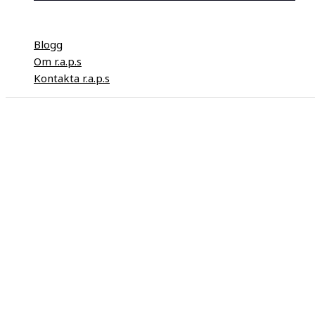
Blogg
Om r.a.p.s
Kontakta r.a.p.s