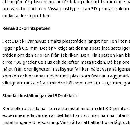
att miljön för plasten inte är för fuktig eller att främmande
ord vara torr och ren. Vissa plasttyper kan 3D-printas enkla
undvika dessa problem.
Rensa 3D-printspetsen
I ett 3D-skrivarhuvud smälts plasttråden längst ner i en liten
ligger på 0,5 mm. Det är viktigt att denna spets inte sätts 
tråden om den är oren från fabriken. Den lilla spetsen kan blo
cirka 100 grader Celsius och därefter mata ut den. Då kan ore
hålet från orenligheten. I sällsynta fall kan hålet vara så ig
spetsen och bränna ut eventuell plast som fastnat. Lägg märke
viktigt att tänka på att mindre hål (som t.ex. 0,1 – 0,3 mm) 
Standardinställningar vid 3D-utskrift
Kontrollera att du har korrekta inställningar i ditt 3D-print
experimentella värden är det lätt hänt att man hamnar utan
inställningar vid felsökning. Vårt råd är att alltid börja lågt