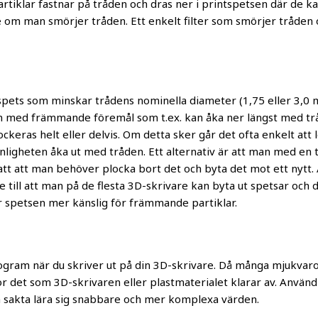
 partiklar fastnar på tråden och dras ner i printspetsen där de
re om man smörjer tråden. Ett enkelt filter som smörjer tråden 
 spets som minskar trådens nominella diameter (1,75 eller 3,0 m
igen med främmande föremål som t.ex. kan åka ner längst med tr
ckeras helt eller delvis. Om detta sker går det ofta enkelt att 
nligheten åka ut med tråden. Ett alternativ är att man med en t
ensatt att man behöver plocka bort det och byta det mot ett nytt
 till att man på de flesta 3D-skrivare kan byta ut spetsar och d
gör spetsen mer känslig för främmande partiklar.
program när du skriver ut på din 3D-skrivare. Då många mjukvaro
för det som 3D-skrivaren eller plastmaterialet klarar av. An
 och sakta lära sig snabbare och mer komplexa värden.