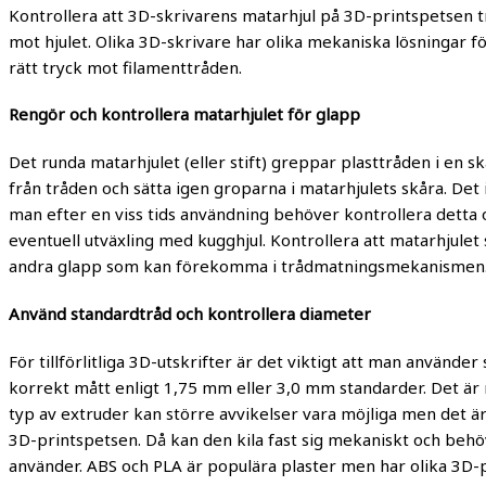
Kontrollera att 3D-skrivarens matarhjul på 3D-printspetsen tr
mot hjulet. Olika 3D-skrivare har olika mekaniska lösningar f
rätt tryck mot filamenttråden.
Rengör och kontrollera matarhjulet för glapp
Det runda matarhjulet (eller stift) greppar plasttråden i en 
från tråden och sätta igen groparna i matarhjulets skåra. Det 
man efter en viss tids användning behöver kontrollera detta 
eventuell utväxling med kugghjul. Kontrollera att matarhjulet
andra glapp som kan förekomma i trådmatningsmekanismen
Använd standardtråd och kontrollera diameter
För tillförlitliga 3D-utskrifter är det viktigt att man använde
korrekt mått enligt 1,75 mm eller 3,0 mm standarder. Det är
typ av extruder kan större avvikelser vara möjliga men det är
3D-printspetsen. Då kan den kila fast sig mekaniskt och behö
använder. ABS och PLA är populära plaster men har olika 3D-p