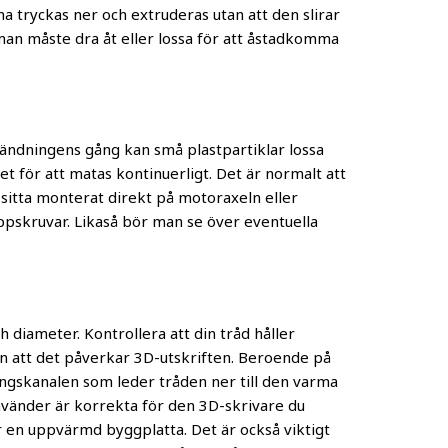
a tryckas ner och extruderas utan att den slirar
 man måste dra åt eller lossa för att åstadkomma
nvändningens gång kan små plastpartiklar lossa
et för att matas kontinuerligt. Det är normalt att
sitta monterat direkt på motoraxeln eller
oppskruvar. Likaså bör man se över eventuella
h diameter. Kontrollera att din tråd håller
an att det påverkar 3D-utskriften. Beroende på
ningskanalen som leder tråden ner till den varma
använder är korrekta för den 3D-skrivare du
r en uppvärmd byggplatta. Det är också viktigt