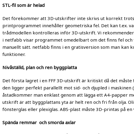
STL-fil som är helad
Det förekommer att 3D-utskrifter inte skrivs ut korrekt trots
printprogrammet innehåller geometriska fel. Det kan t.ex. vara
trådmodellen kontrolleras inför 3D-utskrift. Vi rekommende
i netfabb visar programmet omedelbart om det finns fel och va
manuellt sätt. netfabb finns i en gratisversion som man kan
funktioner.
Nivåställd, plan och ren byggplatta
Det första lagret i en FFF 3D-utskrift är kritiskt då det måste 
den ligger perfekt parallellt mot sid- och djupled i maskinen 
åstadkommer man enklast genom att lägga ett A4-papper mellan
utskrift är att byggplattans yta är helt ren och fri från olja. 
fönsterglas eller plexiglas. ABS-plast måste 3D-printas på e
Spända remmar och smorda axlar