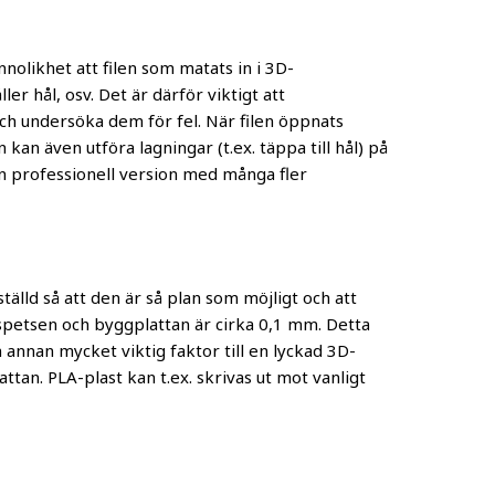
nolikhet att filen som matats in i 3D-
r hål, osv. Det är därför viktigt att
h undersöka dem för fel. När filen öppnats
an även utföra lagningar (t.ex. täppa till hål) på
n professionell version med många fler
ställd så att den är så plan som möjligt och att
ntspetsen och byggplattan är cirka 0,1 mm. Detta
annan mycket viktig faktor till en lyckad 3D-
attan. PLA-plast kan t.ex. skrivas ut mot vanligt