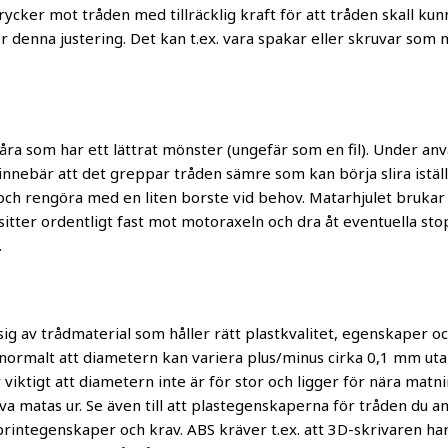
ycker mot tråden med tillräcklig kraft för att tråden skall kunn
ör denna justering. Det kan t.ex. vara spakar eller skruvar som
skåra som har ett lättrat mönster (ungefär som en fil). Under a
innebär att det greppar tråden sämre som kan börja slira iställ
och rengöra med en liten borste vid behov. Matarhjulet brukar 
 sitter ordentligt fast mot motoraxeln och dra åt eventuella st
.
r sig av trådmaterial som håller rätt plastkvalitet, egenskaper oc
 normalt att diametern kan variera plus/minus cirka 0,1 mm ut
 viktigt att diametern inte är för stor och ligger för nära mat
va matas ur. Se även till att plastegenskaperna för tråden du 
rintegenskaper och krav. ABS kräver t.ex. att 3D-skrivaren ha