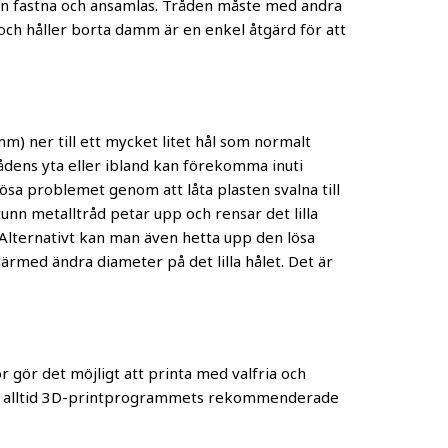
 kan fastna och ansamlas. Tråden måste med andra
och håller borta damm är en enkel åtgärd för att
m) ner till ett mycket litet hål som normalt
ådens yta eller ibland kan förekomma inuti
lösa problemet genom att låta plasten svalna till
unn metalltråd petar upp och rensar det lilla
. Alternativt kan man även hetta upp den lösa
ärmed ändra diameter på det lilla hålet. Det är
r gör det möjligt att printa med valfria och
vänd alltid 3D-printprogrammets rekommenderade