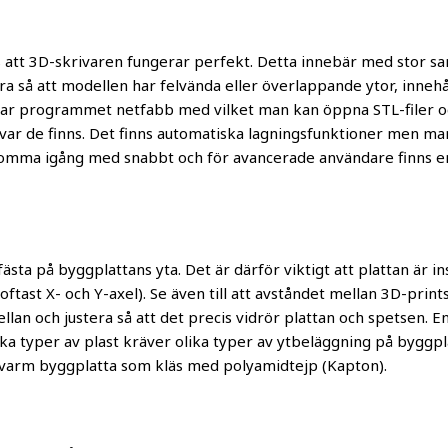
 att 3D-skrivaren fungerar perfekt. Detta innebär med stor san
 så att modellen har felvända eller överlappande ytor, innehålle
rar programmet netfabb med vilket man kan öppna STL-filer oc
r de finns. Det finns automatiska lagningsfunktioner men man k
 komma igång med snabbt och för avancerade användare finns e
fästa på byggplattans yta. Det är därför viktigt att plattan är in
(oftast X- och Y-axel). Se även till att avståndet mellan 3D-pri
 och justera så att det precis vidrör plattan och spetsen. En 
Olika typer av plast kräver olika typer av ytbeläggning på byggpl
n varm byggplatta som kläs med polyamidtejp (Kapton).