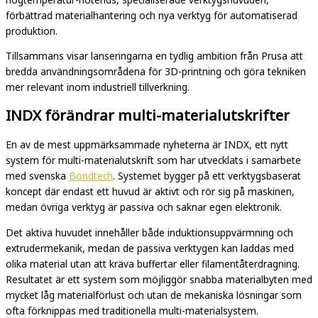
förbättrad materialhantering och nya verktyg för automatiserad
produktion.
Tillsammans visar lanseringarna en tydlig ambition från Prusa att
bredda användningsområdena för 3D-printning och göra tekniken
mer relevant inom industriell tillverkning.
INDX förändrar multi-materialutskrifter
En av de mest uppmärksammade nyheterna är INDX, ett nytt
system för multi-materialutskrift som har utvecklats i samarbete
med svenska
Bondtech
. Systemet bygger på ett verktygsbaserat
koncept där endast ett huvud är aktivt och rör sig på maskinen,
medan övriga verktyg är passiva och saknar egen elektronik.
Det aktiva huvudet innehåller både induktionsuppvärmning och
extrudermekanik, medan de passiva verktygen kan laddas med
olika material utan att kräva buffertar eller filamentåterdragning.
Resultatet är ett system som möjliggör snabba materialbyten med
mycket låg materialförlust och utan de mekaniska lösningar som
ofta förknippas med traditionella multi-materialsystem.