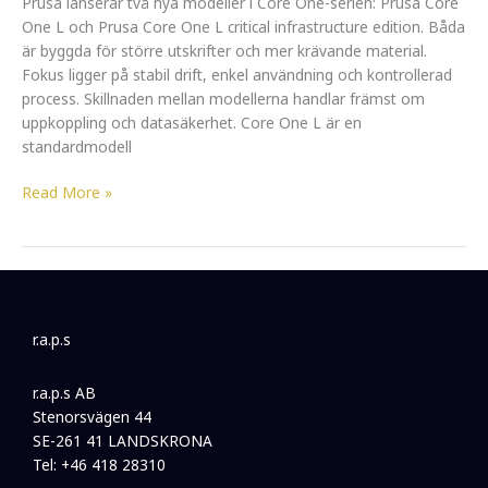
Prusa lanserar två nya modeller i Core One-serien: Prusa Core
One L och Prusa Core One L critical infrastructure edition. Båda
är byggda för större utskrifter och mer krävande material.
Fokus ligger på stabil drift, enkel användning och kontrollerad
process. Skillnaden mellan modellerna handlar främst om
uppkoppling och datasäkerhet. Core One L är en
standardmodell
Read More »
r.a.p.s
r.a.p.s AB
Stenorsvägen 44
SE-261 41 LANDSKRONA
Tel: +46 418 28310