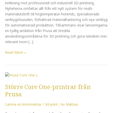
printning
inriktning mot professionell och industriell 3D-printning.
Nyheterna omfattar allt från ett nytt system för multi-
materialutskrift till högtemperatur-hotends, specialiserade
verktygshuvuden, förbättrad materialhantering och nya verktyg
för automatiserad produktion. Tillsammans visar lanseringarna
en tydlig ambition från Prusa att bredda
användningsområdena för 3D-printning och göra tekniken mer
relevant inom […]
Read More »
Större
Core
Större Core One-printrar från
One-
printrar
Prusa
från
Prusa
Lämna en kommentar
/
3d-print
/ Av
Mattias