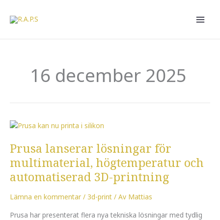
Hoppa
till
innehåll
16 december 2025
Prusa
lanserar
Prusa lanserar lösningar för
lösningar
för
multimaterial, högtemperatur och
multimaterial,
automatiserad 3D-printning
högtemperatur
och
Lämna en kommentar
/
3d-print
/ Av
Mattias
automatiserad
3D-
Prusa har presenterat flera nya tekniska lösningar med tydlig