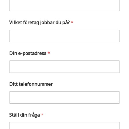
Vilket företag jobbar du på?
*
Din e-postadress
*
Ditt telefonnummer
d
Ställ din fråga
*
i
n
p