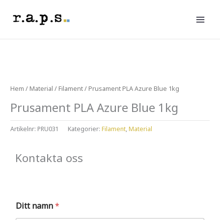
Hoppa
till
innehåll
Hem
/
Material
/
Filament
/ Prusament PLA Azure Blue 1kg
Prusament PLA Azure Blue 1kg
Artikelnr:
PRU031
Kategorier:
Filament
,
Material
Kontakta oss
Ditt namn
*