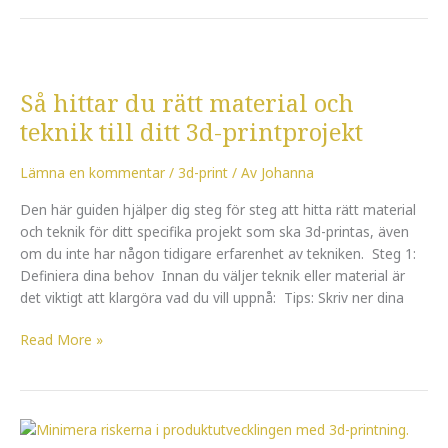
Så
hittar
Så hittar du rätt material och
du
rätt
teknik till ditt 3d-printprojekt
material
och
Lämna en kommentar
/
3d-print
/ Av
Johanna
teknik
Den här guiden hjälper dig steg för steg att hitta rätt material
till
och teknik för ditt specifika projekt som ska 3d-printas, även
ditt
om du inte har någon tidigare erfarenhet av tekniken. Steg 1:
3d-
Definiera dina behov Innan du väljer teknik eller material är
printprojekt
det viktigt att klargöra vad du vill uppnå: Tips: Skriv ner dina
Read More »
Hur