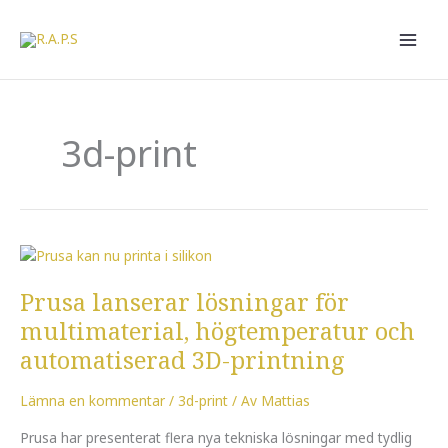
Hoppa
till
innehåll
3d-print
Prusa
lanserar
Prusa lanserar lösningar för
lösningar
för
multimaterial, högtemperatur och
multimaterial,
automatiserad 3D-printning
högtemperatur
och
Lämna en kommentar
/
3d-print
/ Av
Mattias
automatiserad
3D-
Prusa har presenterat flera nya tekniska lösningar med tydlig