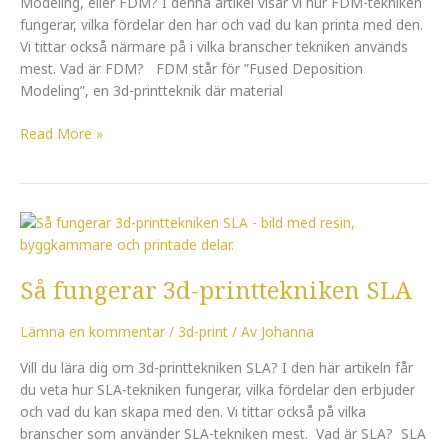
Modeling, eller FDM? I denna artikel visar vi hur FDM-tekniken
fungerar, vilka fördelar den har och vad du kan printa med den.
Vi tittar också närmare på i vilka branscher tekniken används
mest. Vad är FDM? FDM står för ”Fused Deposition
Modeling”, en 3d-printteknik där material
Read More »
Så
fungerar
3d-
Så fungerar 3d-printtekniken SLA
printtekniken
SLA
Lämna en kommentar
/
3d-print
/ Av
Johanna
Vill du lära dig om 3d-printtekniken SLA? I den här artikeln får
du veta hur SLA-tekniken fungerar, vilka fördelar den erbjuder
och vad du kan skapa med den. Vi tittar också på vilka
branscher som använder SLA-tekniken mest. Vad är SLA? SLA