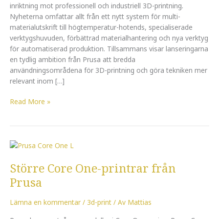
printning
inriktning mot professionell och industriell 3D-printning.
Nyheterna omfattar allt från ett nytt system för multi-
materialutskrift till högtemperatur-hotends, specialiserade
verktygshuvuden, förbättrad materialhantering och nya verktyg
för automatiserad produktion. Tillsammans visar lanseringarna
en tydlig ambition från Prusa att bredda
användningsområdena för 3D-printning och göra tekniken mer
relevant inom […]
Read More »
Större
Core
Större Core One-printrar från
One-
printrar
Prusa
från
Prusa
Lämna en kommentar
/
3d-print
/ Av
Mattias