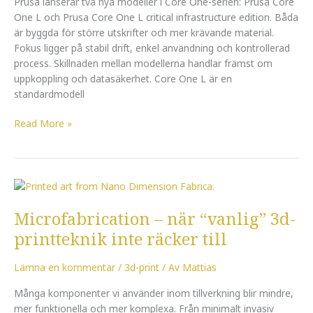
Prusa lanserar två nya modeller i Core One-serien: Prusa Core
One L och Prusa Core One L critical infrastructure edition. Båda
är byggda för större utskrifter och mer krävande material.
Fokus ligger på stabil drift, enkel användning och kontrollerad
process. Skillnaden mellan modellerna handlar främst om
uppkoppling och datasäkerhet. Core One L är en
standardmodell
Read More »
Microfabrication
–
Microfabrication – när “vanlig” 3d-
när
“vanlig”
printteknik inte räcker till
3d-
printteknik
Lämna en kommentar
/
3d-print
/ Av
Mattias
inte
räcker
Många komponenter vi använder inom tillverkning blir mindre,
till
mer funktionella och mer komplexa. Från minimalt invasiv