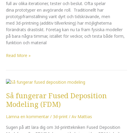
3d-
full av olika iterationer, tester och beslut. Ofta spelar
printning
dina prototyper en avgörande roll. Traditionellt har
prototypframställning varit dyrt och tidskrävande, men
med 3d-printning (additiv tillverkning) har möjligheterna
förändrats drastiskt. Företag kan nu ta fram fysiska modeller
på bara några timmar, istället för veckor, och testa både form,
funktion och material
Read More »
Så
fungerar
Så fungerar Fused Deposition
Fused
Deposition
Modeling (FDM)
Modeling
(FDM)
Lämna en kommentar
/
3d-print
/ Av
Mattias
Sugen på att lära dig om 3d-printtekniken Fused Deposition