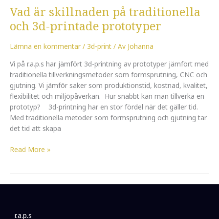
Vad är skillnaden på traditionella
på
traditionella
och 3d-printade prototyper
och
3d-
Lämna en kommentar
/
3d-print
/ Av
Johanna
printade
Vi på r.a.p.s har jämfört 3d-printning av prototyper jämfört med
prototyper
traditionella tillverkningsmetoder som formsprutning, CNC och
gjutning. Vi jämför saker som produktionstid, kostnad, kvalitet,
flexibilitet och miljöpåverkan. Hur snabbt kan man tillverka en
prototyp? 3d-printning har en stor fördel när det gäller tid.
Med traditionella metoder som formsprutning och gjutning tar
det tid att skapa
Read More »
r.a.p.s