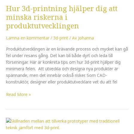
3d-
Hur 3d-printning hjälper dig att
printning
hjälper
minska riskerna i
dig
produktutvecklingen
att
minska
Lämna en kommentar
/
3d-print
/ Av
Johanna
riskerna
i
Produktutvecklingen är en krävande process och mycket kan gå
produktutvecklingen
fel under resans gång. Det kan bli både dyrt och leda till
förseningar. Här är konkreta tips om hur 3d-print hjälper dig
minimera felen. Att utveckla och designa nya produkter är
spännande, men det innebär också risker. Som CAD-
konstruktör, designer eller produktutvecklare vet du att fel
Read More »
Vad
är
skillnaden