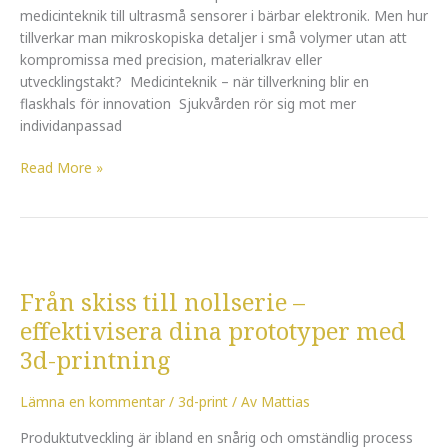
medicinteknik till ultrasmå sensorer i bärbar elektronik. Men hur
tillverkar man mikroskopiska detaljer i små volymer utan att
kompromissa med precision, materialkrav eller
utvecklingstakt? Medicinteknik – när tillverkning blir en
flaskhals för innovation Sjukvården rör sig mot mer
individanpassad
Read More »
Från
skiss
Från skiss till nollserie –
till
nollserie
effektivisera dina prototyper med
–
3d-printning
effektivisera
dina
Lämna en kommentar
/
3d-print
/ Av
Mattias
prototyper
med
Produktutveckling är ibland en snårig och omständlig process