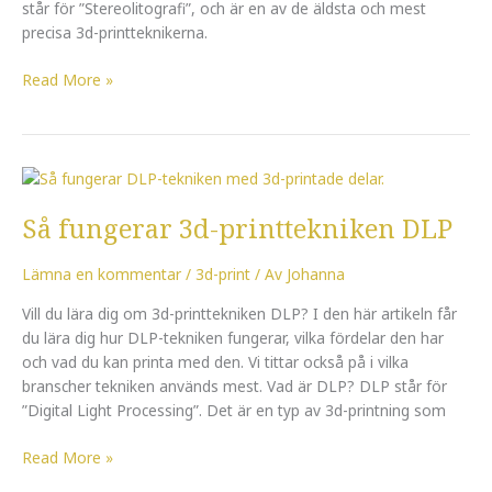
står för ”Stereolitografi”, och är en av de äldsta och mest
precisa 3d-printteknikerna.
Read More »
Så
fungerar
Så fungerar 3d-printtekniken DLP
3d-
printtekniken
DLP
Lämna en kommentar
/
3d-print
/ Av
Johanna
Vill du lära dig om 3d-printtekniken DLP? I den här artikeln får
du lära dig hur DLP-tekniken fungerar, vilka fördelar den har
och vad du kan printa med den. Vi tittar också på i vilka
branscher tekniken används mest. Vad är DLP? DLP står för
”Digital Light Processing”. Det är en typ av 3d-printning som
Read More »